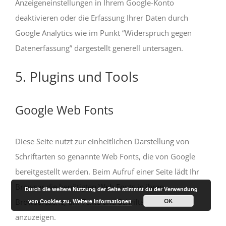
Anzeigeneinstellungen in Ihrem Google-Konto
deaktivieren oder die Erfassung Ihrer Daten durch
Google Analytics wie im Punkt “Widerspruch gegen
Datenerfassung” dargestellt generell untersagen.
5. Plugins und Tools
Google Web Fonts
Diese Seite nutzt zur einheitlichen Darstellung von
Schriftarten so genannte Web Fonts, die von Google
bereitgestellt werden. Beim Aufruf einer Seite lädt Ihr
Browser die benötigten Web Fonts in ihren
Durch die weitere Nutzung der Seite stimmst du der Verwendung
OK
Browsercache, um Texte und Schriftarten korrekt
von Cookies zu.
Weitere Informationen
anzuzeigen.