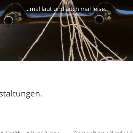
...mal laut und auch mal leise..
staltungen.
cht. Von Messer Gabel, Schere
Wir koordinieren Abläufe, fü